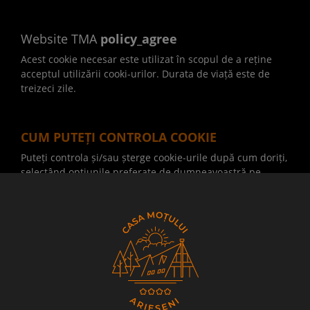
Website TMA
policy_agree
Acest cookie necesar este utilizat în scopul de a reține
acceptul utilizării cooki-urilor. Durata de viață este de
treizeci zile.
CUM PUTEȚI CONTROLA COOKIE
Puteți controla și/sau șterge cookie-urile după cum doriți,
selectând opțiunile preferate de dumneavoastră pe
website-ul nostru. De asemenea, prin intermediul
browser-ului dvs. de internet, puteți șterge toate cookie-
urile care sunt deja stocate pe computerul
dumneavoastră și puteți seta majoritatea browsere-lor
pentru a bloca plasarea acestora, cu excepția celor strict
necesare pentru funcționarea website-ului. Dacă faceți
acest lucru, este posibil să fiți nevoit să setați manual
unele preferințe, de fiecare dată când vizitați website-ul.
De asemenea, este posibil ca unele servicii sau opțiuni să