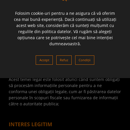
nu funcționeze.
Folosim cookie-uri pentru a ne asigura că vă oferim
cea mai bună experiență. Dacă continuați să utilizați
TEMEIUL LEGAL UTILIZAT
acest web site, considerăm că sunteți mulțumit cu
regulile din politica datelor. Vă rugăm să alegeți
Legea în Europa, ne permite să procesăm informații
opțiunea care se potrivește cel mai bine intenției
personale, atâta timp cât avem o bază legală să facem
dumneavoastră.
acest lucru. Bazele legale folosite de Casa Moțului sunt
următoarele:
Accept
Refuz
Condiții
OBLIGAȚIE LEGALĂ
Acest temei legal este folosit atunci când suntem obligați
să procesăm informațiile personale pentru a ne
conforma unei obligații legale, cum ar fi păstrarea datelor
personale în scopuri fiscale sau furnizarea de informații
către o autoritate publica;
INTERES LEGITIM