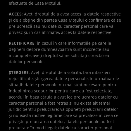
efectuate de Casa Moțului.
ACCES
: Aveți dreptul de a avea acces la datele respective
și de a obține din partea Casa Moțului o confirmare că se
prelucrează sau nu date cu caracter personal care vă
privesc și, în caz afirmativ, acces la datele respective.
RECTIFICARE
: În cazul în care informațiile pe care le
deținem despre dumneavoastră sunt incorecte sau
incomplete, aveți dreptul să ne solicitați corectarea
datelor personale.
ȘTERGERE
: Aveți dreptul de a solicita, fara intârzieri
nejustificate, ștergerea datele personale, în urmatoarele
situații: datele personale nu mai sunt necesare pentru
îndeplinirea scopurilor pentru care au fost colectate;
acordul în baza căruia a avut loc prelucrarea datelor cu
caracter personal a fost retras și nu există alt temei
juridic pentru prelucrare; vă opuneti prelucrării datelor
și nu există motive legitime care să prevaleze în ceea ce
privește prelucrarea datelor; datele personale au fost
prelucrate în mod ilegal; datele cu caracter personal