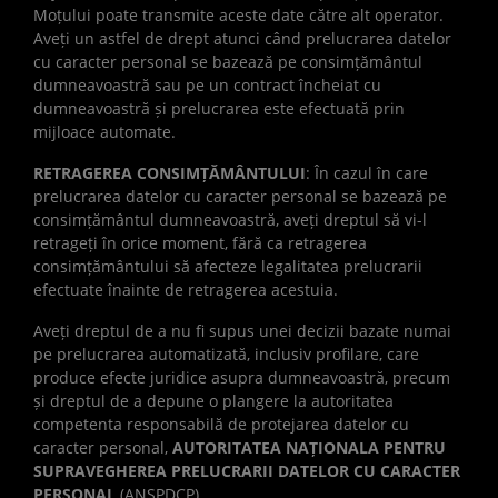
Moțului poate transmite aceste date către alt operator.
Aveți un astfel de drept atunci când prelucrarea datelor
cu caracter personal se bazează pe consimțământul
dumneavoastră sau pe un contract încheiat cu
dumneavoastră și prelucrarea este efectuată prin
mijloace automate.
RETRAGEREA CONSIMȚĂMÂNTULUI
: În cazul în care
prelucrarea datelor cu caracter personal se bazează pe
consimțământul dumneavoastră, aveți dreptul să vi-l
retrageți în orice moment, fără ca retragerea
consimțământului să afecteze legalitatea prelucrarii
efectuate înainte de retragerea acestuia.
Aveți dreptul de a nu fi supus unei decizii bazate numai
pe prelucrarea automatizată, inclusiv profilare, care
produce efecte juridice asupra dumneavoastră, precum
și dreptul de a depune o plangere la autoritatea
competenta responsabilă de protejarea datelor cu
caracter personal,
AUTORITATEA NAȚIONALA PENTRU
SUPRAVEGHEREA PRELUCRARII DATELOR CU CARACTER
PERSONAL
(ANSPDCP).