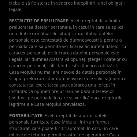
trebuie să fie șterse în vederea îndeplinirii unei obligații
legale.
RESTRICȚIE DE PRELUCRARE
: Aveți dreptul de a limita
prelucrarea datelor personale, în cazul în care se aplică
una dintre următoarele situații: exactitatea datelor
personale este contestată de dumneavoastră, pentru o
perioadă care să permită verificarea acurateții datelor cu
caracter personal; prelucrarea datelor personale este
ilegală, iar dumneavoastră vă opuneți ștergerii datelor cu
caracter personal, solicitând restricționarea utilizării;
Casa Moțului nu mai are nevoie de datele personale în
scopul prelucrării, dar dumneavoastră le solicitați pentru
constatarea, exercitarea sau apărarea unui drept în
instanța; vă opuneți prelucrării pe baza intereselor
legitime, pe perioada în care se verifică daca drepturile
legitime ale Casa Moțului prevalează.
PORTABILITATE
: Aveți dreptul de a primi datele
personale furnizate Casa Moțului, într-un format
structurat, care poate fi citit automat. În cazul în care
mijloacele tehnice permit o astfel de operațiune Casa