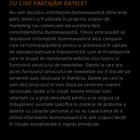
CU CINE PARTAJĂM DATELE?
Nu vom dezvălui informațiile dumneavoastră către terțe
părți, pentru a fi utilizate în propriile scopuri de
marketing sau comerciale ale acestora fără
consimțământul dumneavoastră. Totuși, este posibil să
dezvăluim informațiile dumneavoastră altor companii
care ne furnizează/oferă servicii și acționează în calitate
de operator/persoană împuternicită, cum ar fi companiile
care se ocupă de mentenanța website-ului nostru si
furnizorul serviciului de newsletter. Datele la care are
acces furnizorul serviciului de newsletter vor fi stocate pe
serverele sale, localizate în România. Datele pe care le
vom descarca local le vom stoca pe serverele noastre
securizate, locale și în cloud. Aceste entitati sunt
selectate cu o grijă deosebită pentru a ne asigura că
îndeplinesc cerințele specifice în materie de protecție a
datelor cu caracter personal și nu au capacitatea de a
utiliza informațiile dumneavoastră în alte scopuri decât
în situații exceptionale și expres prevăzute.