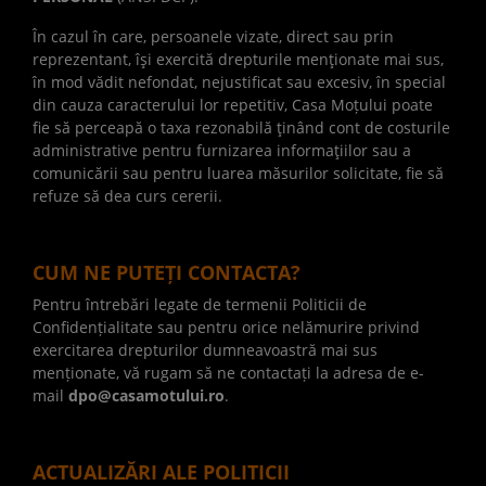
În cazul în care, persoanele vizate, direct sau prin
reprezentant, îşi exercită drepturile menţionate mai sus,
în mod vădit nefondat, nejustificat sau excesiv, în special
din cauza caracterului lor repetitiv, Casa Moțului poate
fie să perceapă o taxa rezonabilă ţinând cont de costurile
administrative pentru furnizarea informaţiilor sau a
comunicării sau pentru luarea măsurilor solicitate, fie să
refuze să dea curs cererii.
CUM NE PUTEȚI CONTACTA?
Pentru întrebări legate de termenii Politicii de
Confidențialitate sau pentru orice nelămurire privind
exercitarea drepturilor dumneavoastră mai sus
menționate, vă rugam să ne contactați la adresa de e-
mail
dpo@casamotului.ro
.
ACTUALIZĂRI ALE POLITICII