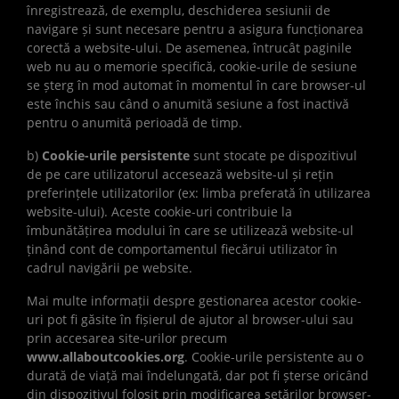
înregistrează, de exemplu, deschiderea sesiunii de
navigare și sunt necesare pentru a asigura funcționarea
corectă a website-ului. De asemenea, întrucât paginile
web nu au o memorie specifică, cookie-urile de sesiune
se șterg în mod automat în momentul în care browser-ul
este închis sau când o anumită sesiune a fost inactivă
pentru o anumită perioadă de timp.
b)
Cookie-urile persistente
sunt stocate pe dispozitivul
de pe care utilizatorul accesează website-ul și rețin
preferințele utilizatorilor (ex: limba preferată în utilizarea
website-ului). Aceste cookie-uri contribuie la
îmbunătățirea modului în care se utilizează website-ul
ținând cont de comportamentul fiecărui utilizator în
cadrul navigării pe website.
Mai multe informații despre gestionarea acestor cookie-
uri pot fi găsite în fișierul de ajutor al browser-ului sau
prin accesarea site-urilor precum
www.allaboutcookies.org
. Cookie-urile persistente au o
durată de viață mai îndelungată, dar pot fi șterse oricând
din dispozitivul folosit prin modificarea setărilor browser-